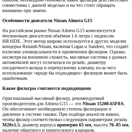
совместимы
с
данной
моделью
и
на
что
стоит
обращать
внимание
при
замене.
Особенности
двигателя
Nissan
Almera
G15
На
российском
рынке
Nissan
Almera
G15
комплектуется
бензиновым
двигателем
объёмом
1.6
литра
с
индексом
HR16DE.
Этот
мотор
широко
используется
в
других
моделях
концерна
Renault-
Nissan,
включая
Logan
и
Sandero,
что
создаёт
иллюзию
универсальности
в
применении
фильтров.
Однако,
несмотря
на
внешнюю
схожесть,
масляные
системы
у
разных
автомобилей
могут
отличаться
по
резьбе,
диаметру
посадочного
кольца
и
перепускному
клапану,
из-
за
чего
использование «
вроде
бы
подходящих»
фильтров
может
быть
ошибочным.
Какие
фильтры
считаются
подходящими
Оригинальный
масляный
фильтр,
рекомендуемый
производителем
для
Almera
G15 —
это
Nissan
15208-
65F0A
.
Он
обеспечивает
необходимую
степень
фильтрации
и
давление
в
системе
смазки.
При
подборе
аналогов
важно,
чтобы
фильтр
соответствовал
следующим
параметрам:
резьба
M20x1.5
,
диаметр
корпуса
примерно
65
мм
,
высота
70–
85
мм
,
наличие
обратного
и
перепускного
клапанов.