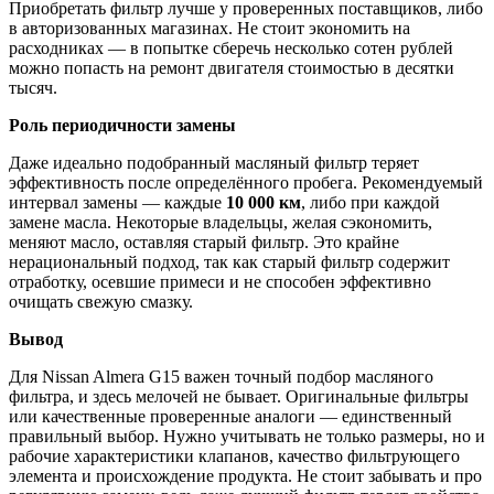
Приобретать
фильтр
лучше
у
проверенных
поставщиков,
либо
в
авторизованных
магазинах.
Не
стоит
экономить
на
расходниках —
в
попытке
сберечь
несколько
сотен
рублей
можно
попасть
на
ремонт
двигателя
стоимостью
в
десятки
тысяч.
Роль
периодичности
замены
Даже
идеально
подобранный
масляный
фильтр
теряет
эффективность
после
определённого
пробега.
Рекомендуемый
интервал
замены —
каждые
10
000
км
,
либо
при
каждой
замене
масла.
Некоторые
владельцы,
желая
сэкономить,
меняют
масло,
оставляя
старый
фильтр.
Это
крайне
нерациональный
подход,
так
как
старый
фильтр
содержит
отработку,
осевшие
примеси
и
не
способен
эффективно
очищать
свежую
смазку.
Вывод
Для
Nissan
Almera
G15
важен
точный
подбор
масляного
фильтра,
и
здесь
мелочей
не
бывает.
Оригинальные
фильтры
или
качественные
проверенные
аналоги —
единственный
правильный
выбор.
Нужно
учитывать
не
только
размеры,
но
и
рабочие
характеристики
клапанов,
качество
фильтрующего
элемента
и
происхождение
продукта.
Не
стоит
забывать
и
про