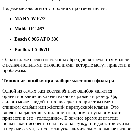
Надёжные
аналоги
от
сторонних
производителей:
MANN
W
67/
2
Mahle
OC
467
Bosch
0
986
AFO
336
Purflux
LS
867B
Однако
даже
среди
популярных
брендов
встречаются
модели
с
незначительными
отклонениями,
которые
могут
привести
к
проблемам.
Типичные
ошибки
при
выборе
масляного
фильтра
Одной
из
самых
распространённых
ошибок
является
ориентирование
исключительно
на
размер
и
резьбу.
Да,
фильтр
может
подойти
по
посадке,
но
при
этом
иметь
слишком
слабый
или
жёсткий
перепускной
клапан.
Это
влияет
на
давление
масла
при
холодном
запуске
и
может
привести
к
его «
голоданию».
В
зимнее
время
двигатель
испытывает
особенно
сильную
нагрузку,
и
недостаток
смазки
в
первые
секунды
после
запуска
значительно
повышает
износ.