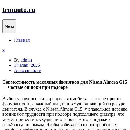
Skip
trmauto.ru
to
content
Menu
Главная
Close
x
Menu
By
admin
14 Май, 2025
Автозапчасти
Совместимость масляных фильтров для Nissan Almera G15
— частые ошибки при подборе
Выбор
масляного
фильтра
для
автомобиля —
это
не
просто
формальность,
а
важный
шаг,
напрямую
влияющий
на
ресурс
двигателя.
В
случае
с
Nissan
Almera
G15,
у
владельцев
нередко
возникают
трудности
при
подборе
подходящего
фильтра,
что
может
привести
к
ухудшению
работы
мотора
и
даже
к
серьёзным
поломкам.
Чтобы
избежать
распространённых
ошибок,
необходимо
понимать,
какие
фильтры
действительно