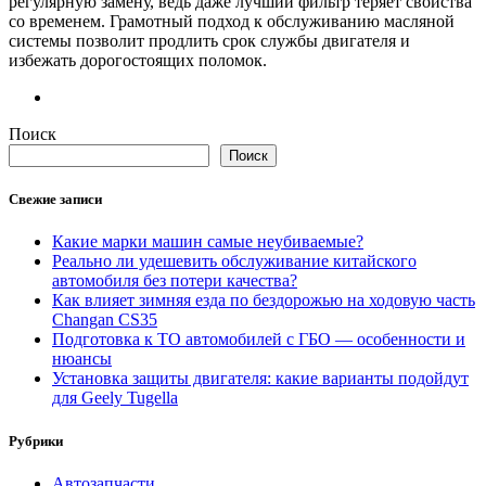
регулярную
замену,
ведь
даже
лучший
фильтр
теряет
свойства
со
временем.
Грамотный
подход
к
обслуживанию
масляной
системы
позволит
продлить
срок
службы
двигателя
и
избежать
дорогостоящих
поломок.
Поиск
Поиск
Свежие записи
Какие марки машин самые неубиваемые?
Реально ли удешевить обслуживание китайского
автомобиля без потери качества?
Как влияет зимняя езда по бездорожью на ходовую часть
Changan CS35
Подготовка к ТО автомобилей с ГБО — особенности и
нюансы
Установка защиты двигателя: какие варианты подойдут
для Geely Tugella
Рубрики
Автозапчасти