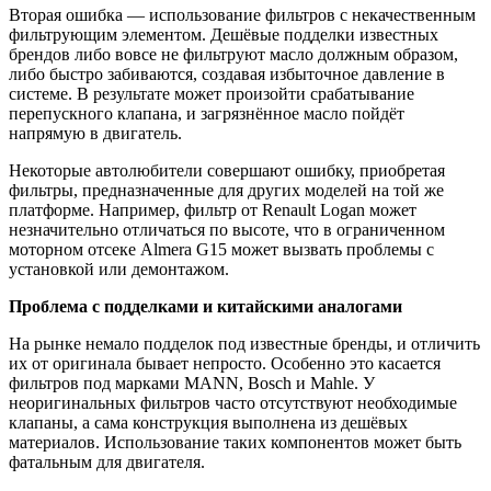
Вторая
ошибка —
использование
фильтров
с
некачественным
фильтрующим
элементом.
Дешёвые
подделки
известных
брендов
либо
вовсе
не
фильтруют
масло
должным
образом,
либо
быстро
забиваются,
создавая
избыточное
давление
в
системе.
В
результате
может
произойти
срабатывание
перепускного
клапана,
и
загрязнённое
масло
пойдёт
напрямую
в
двигатель.
Некоторые
автолюбители
совершают
ошибку,
приобретая
фильтры,
предназначенные
для
других
моделей
на
той
же
платформе.
Например,
фильтр
от
Renault
Logan
может
незначительно
отличаться
по
высоте,
что
в
ограниченном
моторном
отсеке
Almera
G15
может
вызвать
проблемы
с
установкой
или
демонтажом.
Проблема
с
подделками
и
китайскими
аналогами
На
рынке
немало
подделок
под
известные
бренды,
и
отличить
их
от
оригинала
бывает
непросто.
Особенно
это
касается
фильтров
под
марками
MANN,
Bosch
и
Mahle.
У
неоригинальных
фильтров
часто
отсутствуют
необходимые
клапаны,
а
сама
конструкция
выполнена
из
дешёвых
материалов.
Использование
таких
компонентов
может
быть
фатальным
для
двигателя.