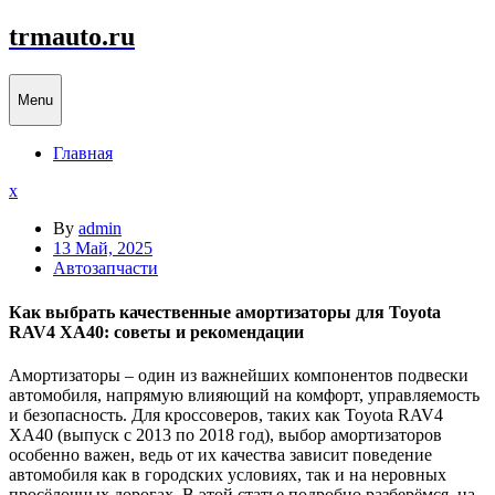
Skip
trmauto.ru
to
content
Menu
Главная
Close
x
Menu
By
admin
13 Май, 2025
Автозапчасти
Как выбрать качественные амортизаторы для Toyota
RAV4 XA40: советы и рекомендации
Амортизаторы –
один
из
важнейших
компонентов
подвески
автомобиля,
напрямую
влияющий
на
комфорт,
управляемость
и
безопасность.
Для
кроссоверов,
таких
как
Toyota
RAV4
XA40 (
выпуск
с
2013
по
2018
год),
выбор
амортизаторов
особенно
важен,
ведь
от
их
качества
зависит
поведение
автомобиля
как
в
городских
условиях,
так
и
на
неровных
просёлочных
дорогах.
В
этой
статье
подробно
разберёмся,
на