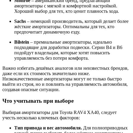
Monroe
–
американский
бренд,
предлагающий
амортизаторы
с
мягкой
и
комфортной
настройкой.
Хороший
выбор
для
тех,
кто
ценит
плавность
хода.
Sachs
–
немецкий
производитель,
который
делает
более
жёсткие
амортизаторы.
Оптимальны
для
тех,
кто
предпочитает
динамичную
езду.
Bilstein
–
премиальные
амортизаторы,
идеально
подходящие
для
доработки
подвески.
Серии
B4
и
B6
подойдут
владельцам,
которые
хотят
повысить
управляемость
без
потери
комфорта.
Важно
избегать
дешёвых
аналогов
или
неизвестных
брендов,
даже
если
их
стоимость
значительно
ниже.
Низкокачественные
амортизаторы
могут
не
только
быстро
выйти
из
строя,
но
и
повлиять
на
управляемость
автомобиля,
создавая
опасные
ситуации.
Что
учитывать
при
выборе
Выбирая
амортизаторы
для
Toyota
RAV4
XA40,
следует
учесть
несколько
ключевых
факторов:
Тип
привода
и
вес
автомобиля.
Для
полноприводных