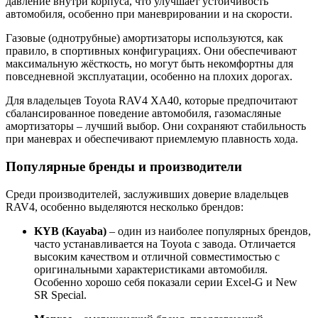
давление
внутри
корпуса,
что
улучшает
устойчивость
автомобиля,
особенно
при
маневрировании
и
на
скорости.
Газовые (
однотрубные)
амортизаторы
используются,
как
правило,
в
спортивных
конфигурациях.
Они
обеспечивают
максимальную
жёсткость,
но
могут
быть
некомфортны
для
повседневной
эксплуатации,
особенно
на
плохих
дорогах.
Для
владельцев
Toyota
RAV4
XA40,
которые
предпочитают
сбалансированное
поведение
автомобиля,
газомасляные
амортизаторы –
лучший
выбор.
Они
сохраняют
стабильность
при
маневрах
и
обеспечивают
приемлемую
плавность
хода.
Популярные
бренды
и
производители
Среди
производителей,
заслуживших
доверие
владельцев
RAV4,
особенно
выделяются
несколько
брендов:
KYB (
Kayaba)
–
один
из
наиболее
популярных
брендов,
часто
устанавливается
на
Toyota
с
завода.
Отличается
высоким
качеством
и
отличной
совместимостью
с
оригинальными
характеристиками
автомобиля.
Особенно
хорошо
себя
показали
серии
Excel-
G
и
New
SR
Special.