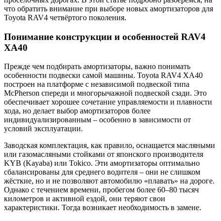
что
обратить
внимание
при
выборе
новых
амортизаторов
для
Toyota
RAV4
четвёртого
поколения.
Понимание
конструкции
и
особенностей
RAV4
XA40
Прежде
чем
подбирать
амортизаторы,
важно
понимать
особенности
подвески
самой
машины.
Toyota
RAV4
XA40
построен
на
платформе
с
независимой
подвеской
типа
McPherson
спереди
и
многорычажной
подвеской
сзади.
Это
обеспечивает
хорошее
сочетание
управляемости
и
плавности
хода,
но
делает
выбор
амортизаторов
более
индивидуализированным –
особенно
в
зависимости
от
условий
эксплуатации.
Заводская
комплектация,
как
правило,
оснащается
масляными
или
газомасляными
стойками
от
японского
производителя
KYB (
Kayaba)
или
Tokico.
Эти
амортизаторы
оптимально
сбалансированы
для
среднего
водителя –
они
не
слишком
жёсткие,
но
и
не
позволяют
автомобилю «
плавать»
на
дороге.
Однако
с
течением
времени,
пробегом
более
60–
80
тысяч
километров
и
активной
ездой,
они
теряют
свои
характеристики.
Тогда
возникает
необходимость
в
замене.