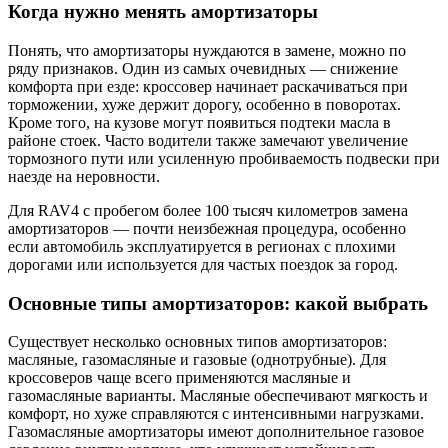
Когда
нужно
менять
амортизаторы
Понять,
что
амортизаторы
нуждаются
в
замене,
можно
по
ряду
признаков.
Один
из
самых
очевидных —
снижение
комфорта
при
езде:
кроссовер
начинает
раскачиваться
при
торможении,
хуже
держит
дорогу,
особенно
в
поворотах.
Кроме
того,
на
кузове
могут
появиться
подтеки
масла
в
районе
стоек.
Часто
водители
также
замечают
увеличение
тормозного
пути
или
усиленную
пробиваемость
подвески
при
наезде
на
неровности.
Для
RAV4
с
пробегом
более
100
тысяч
километров
замена
амортизаторов —
почти
неизбежная
процедура,
особенно
если
автомобиль
эксплуатируется
в
регионах
с
плохими
дорогами
или
используется
для
частых
поездок
за
город.
Основные
типы
амортизаторов:
какой
выбрать
Существует
несколько
основных
типов
амортизаторов:
масляные,
газомасляные
и
газовые (
однотрубные).
Для
кроссоверов
чаще
всего
применяются
масляные
и
газомасляные
варианты.
Масляные
обеспечивают
мягкость
и
комфорт,
но
хуже
справляются
с
интенсивными
нагрузками.
Газомасляные
амортизаторы
имеют
дополнительное
газовое