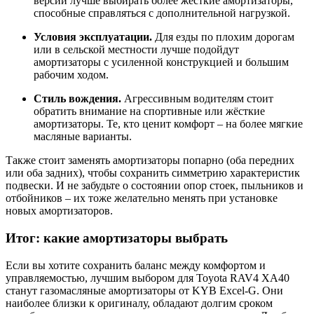
версий
лучше
выбирать
более
жёсткие
амортизаторы,
способные
справляться
с
дополнительной
нагрузкой.
Условия
эксплуатации.
Для
езды
по
плохим
дорогам
или
в
сельской
местности
лучше
подойдут
амортизаторы
с
усиленной
конструкцией
и
большим
рабочим
ходом.
Стиль
вождения.
Агрессивным
водителям
стоит
обратить
внимание
на
спортивные
или
жёсткие
амортизаторы.
Те,
кто
ценит
комфорт –
на
более
мягкие
масляные
варианты.
Также
стоит
заменять
амортизаторы
попарно (
оба
передних
или
оба
задних),
чтобы
сохранить
симметрию
характеристик
подвески.
И
не
забудьте
о
состоянии
опор
стоек,
пыльников
и
отбойников –
их
тоже
желательно
менять
при
установке
новых
амортизаторов.
Итог:
какие
амортизаторы
выбрать
Если
вы
хотите
сохранить
баланс
между
комфортом
и
управляемостью,
лучшим
выбором
для
Toyota
RAV4
XA40
станут
газомасляные
амортизаторы
от
KYB
Excel-
G.
Они
наиболее
близки
к
оригиналу,
обладают
долгим
сроком