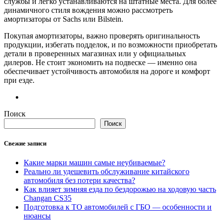
службы
и
легко
устанавливаются
на
штатные
места.
Для
более
динамичного
стиля
вождения
можно
рассмотреть
амортизаторы
от
Sachs
или
Bilstein.
Покупая
амортизаторы,
важно
проверять
оригинальность
продукции,
избегать
подделок,
и
по
возможности
приобретать
детали
в
проверенных
магазинах
или
у
официальных
дилеров.
Не
стоит
экономить
на
подвеске —
именно
она
обеспечивает
устойчивость
автомобиля
на
дороге
и
комфорт
при
езде.
Поиск
Поиск
Свежие записи
Какие марки машин самые неубиваемые?
Реально ли удешевить обслуживание китайского
автомобиля без потери качества?
Как влияет зимняя езда по бездорожью на ходовую часть
Changan CS35
Подготовка к ТО автомобилей с ГБО — особенности и
нюансы