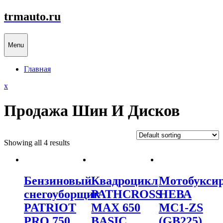
Skip
trmauto.ru
to
content
Menu
Главная
Close
x
Menu
Продажа Шин И Дисков
Showing all 4 results
Бензиновый
Квадроцикл
Мотобукси
снегоуборщик
PATHCROSS
НЕВА
PATRIOT
MAX 650
МС1-ZS
PRO 750
BASIC
(GB225)